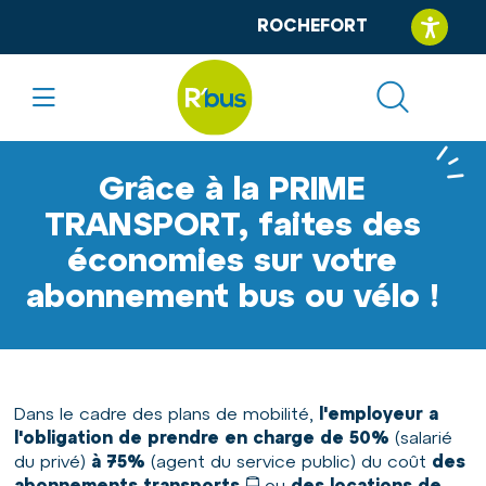
Accéder au contenu
Panneau de gestion des cookies
ROCHEFORT
A
A
A
Grâce à la PRIME
TRANSPORT, faites des
économies sur votre
abonnement bus ou vélo !
Dans le cadre des plans de mobilité,
l'employeur a
l'obligation de prendre en charge de 50%
(salarié
du privé)
à 75%
(agent du service public) du coût
des