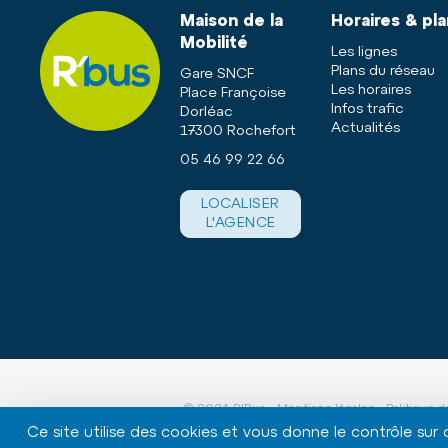
Maison de la
Horaires & pl
Mobilité
Les lignes
Plans du réseau
Gare SNCF
Les horaires
Place Françoise
Infos trafic
Dorléac
Actualités
17300 Rochefort
05 46 99 22 66
LOCALISER
L'AGENCE
© 2024 R'Bus -
Mentions légales
-
Politique d
Ce site utilise des cookies et vous donne le contrôle sur