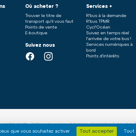
ans
Où acheter ?
Services +
Trouver le titre de
R'bus à la demande
transport qu'il vous faut
R'bus TPMR
Points de vente
Cycl'Océan
E-boutique
Suivez en temps réel
l'arrivée de votre bus !
Services numériques à
Suivez nous
bord
Points d'intérêts
e confidentialité
-
Politique des cookies et traceurs
- Conception & réalisation
Tout accepter
Tout 
 ceux que vous souhaitez activer