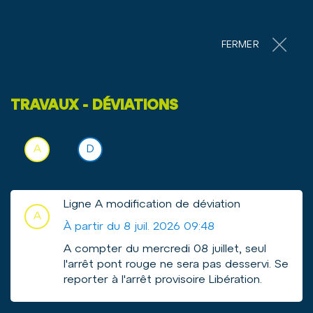
Accéder au contenu
Panneau de gestion des cookies
30°
ROCHEFORT
FERMER
A
A
A
TRAVAUX - DÉVIATIONS
Vous voyagez souvent (+28
ans)
A
D
Voir l'info trafic sur la ligne
Voir l'info trafic sur la ligne
Ligne A modification de déviation
A
À partir du 8 juil. 2026 09:48
A compter du mercredi 08 juillet, seul
l'arrêt pont rouge ne sera pas desservi. Se
reporter à l'arrêt provisoire Libération.