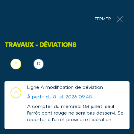
Accéder au contenu
Panneau de gestion des cookies
19°
ROCHEFORT
FERMER
A
A
A
TRAVAUX - DÉVIATIONS
Horaires de la ligne
A
D
F
Voir l'info trafic sur la ligne
Voir l'info trafic sur la ligne
MERLEAU GRIMAUX / ROY BRY QUAI 1
Ligne A modification de déviation
FONT RENAUD / RUE DU PHARE
A
À partir du 8 juil. 2026 09:48
A compter du mercredi 08 juillet, seul
LIGNE PERTURBÉE
l'arrêt pont rouge ne sera pas desservi. Se
reporter à l'arrêt provisoire Libération.