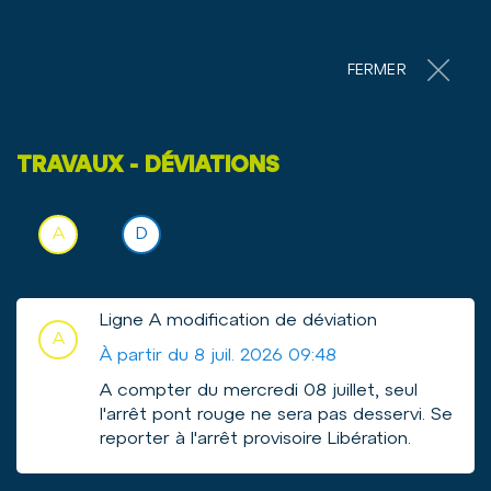
Accéder au contenu
Panneau de gestion des cookies
13°
ROCHEFORT
FERMER
A
A
A
TRAVAUX - DÉVIATIONS
Inscription en ligne -
location de vélo en longue
A
D
Voir l'info trafic sur la ligne
Voir l'info trafic sur la ligne
durée
Ligne A modification de déviation
A
À partir du 8 juil. 2026 09:48
A compter du mercredi 08 juillet, seul
Choix du type de vélo *
l'arrêt pont rouge ne sera pas desservi. Se
reporter à l'arrêt provisoire Libération.