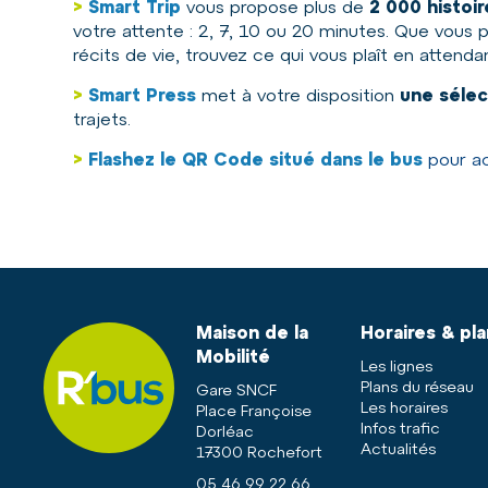
>
Smart Trip
vous propose plus de
2 000 histoi
votre attente : 2, 7, 10 ou 20 minutes. Que vous pr
récits de vie, trouvez ce qui vous plaît en atten
>
Smart Press
met à votre disposition
une sélec
trajets.
>
Flashez le QR Code situé dans le bus
pour ac
Maison de la
Horaires & pl
Mobilité
Les lignes
Plans du réseau
Gare SNCF
Les horaires
Place Françoise
Infos trafic
Dorléac
Actualités
17300 Rochefort
05 46 99 22 66