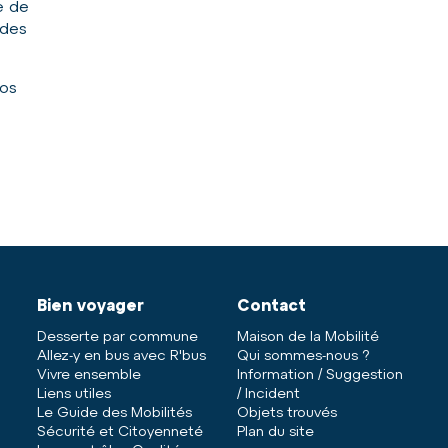
e de
 des
vos
Bien voyager
Contact
Desserte par commune
Maison de la Mobilité
Allez-y en bus avec R'bus
Qui sommes-nous ?
Vivre ensemble
Information / Suggestion
Liens utiles
/ Incident
Le Guide des Mobilités
Objets trouvés
Sécurité et Citoyenneté
Plan du site