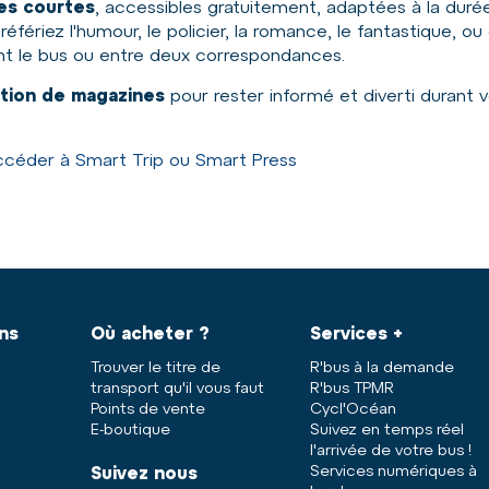
res courtes
, accessibles gratuitement, adaptées à la duré
éfériez l'humour, le policier, la romance, le fantastique, ou
dant le bus ou entre deux correspondances.
tion de magazines
pour rester informé et diverti durant 
céder à Smart Trip ou Smart Press
ans
Où acheter ?
Services +
Trouver le titre de
R'bus à la demande
transport qu'il vous faut
R'bus TPMR
Points de vente
Cycl'Océan
E-boutique
Suivez en temps réel
l'arrivée de votre bus !
Services numériques à
Suivez nous