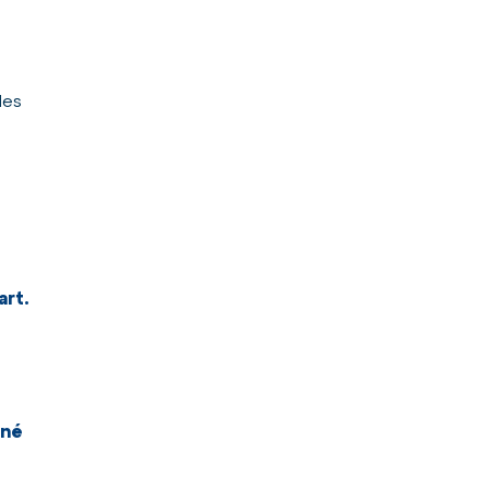
des
art.
nné