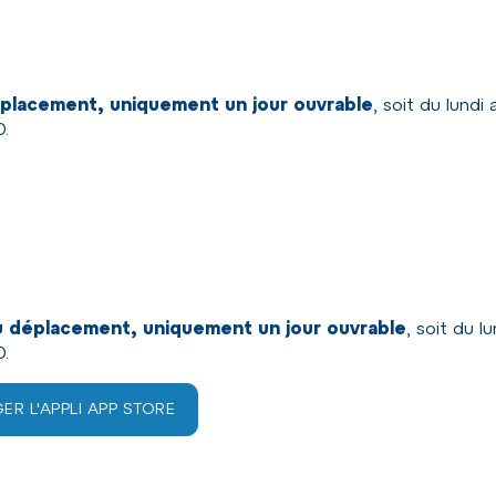
 déplacement, uniquement un jour ouvrable
,
soit du lundi 
0.
 du déplacement, uniquement un jour ouvrable
,
soit du lu
0.
R L'APPLI APP STORE