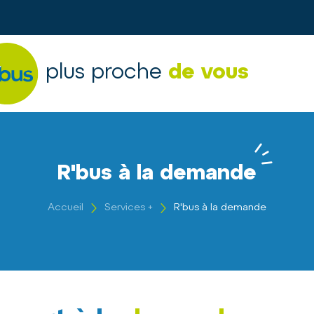
plus proche
de vous
R'bus à la demande
Accueil
Services +
R'bus à la demande