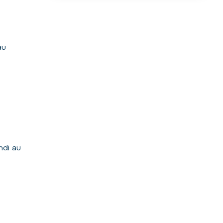
au
ndi au