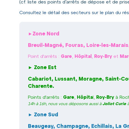
(cf. liste des points d’arrêts de dépose et de pris
Consultez le détail des secteurs sur le plan du ré
Zone Nord
►
Breuil-Magné, Fouras, Loire-les-Marais
Point d'arrêts :
Gare
,
Hôpital
,
Roy-Bry
et
Mar
Zone Est
►
Cabariot, Lussant, Moragne, Saint-Co
Charente.
Points d'arrêts :
Gare
,
Hôpita
l,
Roy-Bry
à Roc
14h à 16h, nous vous déposons aussi à
Joliot Curie
à
Zone Sud
►
Beaugeay, Champagne, Echillais, La G