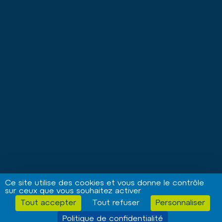
Le médiateur des transports
Conditions générales d'utilisation
Règlement d'exploitation
CGV
Contact
Maison de la Mobilité
Qui sommes-nous ?
Information / Suggestion / Incident
Objets trouvés
Plan du site
© 2024 R'Bus -
Mentions légales
-
Politique de confidentialité
-
Politique des cookies et traceurs
- Conception & réalisation
Profil
Web
Ce site utilise des cookies et vous donne le contrôle
sur ceux que vous souhaitez activer
Tout accepter
Tout refuser
Personnaliser
Politique de confidentialité